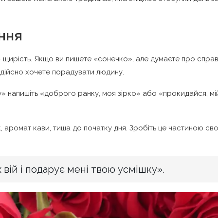
ння
 щирість. Якщо ви пишете «сонечко», але думаєте про справ
и дійсно хочете порадувати людину.
» напишіть «доброго ранку, моя зірко» або «прокидайся, мі
к, аромат кави, тиша до початку дня. Зробіть це частиною св
вій і подарує мені твою усмішку».