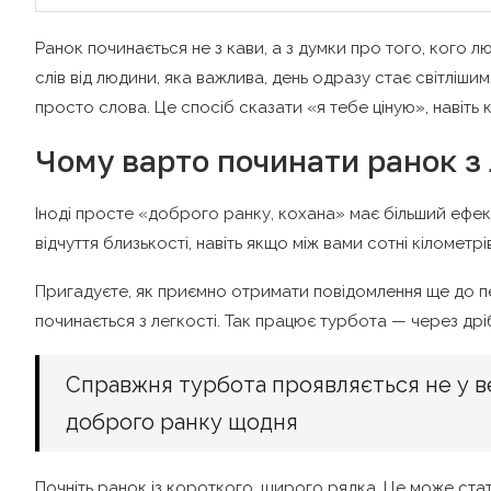
Ранок починається не з кави, а з думки про того, кого л
слів від людини, яка важлива, день одразу стає світліши
просто слова. Це спосіб сказати «я тебе ціную», навіть 
Чому варто починати ранок з
Іноді просте «доброго ранку, кохана» має більший ефек
відчуття близькості, навіть якщо між вами сотні кілометрі
Пригадуєте, як приємно отримати повідомлення ще до пе
починається з легкості. Так працює турбота — через дріб
Справжня турбота проявляється не у ве
доброго ранку щодня
Почніть ранок із короткого, щирого рядка. Це може ста