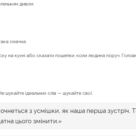
аленьким дивом.
така смачна.
иску на кухні або сказати пошепки, коли людина поруч. Голо
 Не шукайте ідеальних слів — шукайте свої.
почнеться з усмішки, як наша перша зустріч. 
датна цього змінити.»