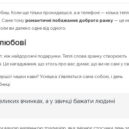
юбиш. Коли ще тільки прокидаєшся, а в телефоні — кілька теп
м. Саме тому
романтичні побажання доброго ранку
— це н
коли ви далеко одне від одного.
 любові
т, ніж найдорожчі подарунки. Теплі слова зранку створюють
в. Це нагадування, що хтось про вас думає, що ви не самі у сві
ршої чашки кави? Усмішка з’являється сама собою, і день
ниці.
ликих вчинках, а у звичці бажати людині
ти вашою маленькою традицією, яка зміцнює стосунки день з