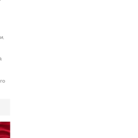
и,
й
ого