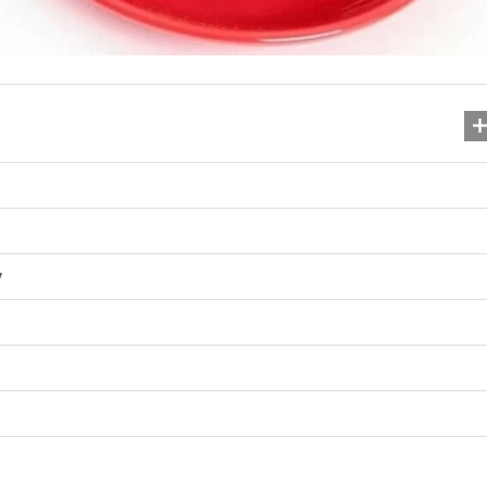
у
Гіперактивність у діте
впоратися з пробле
29.07.2025