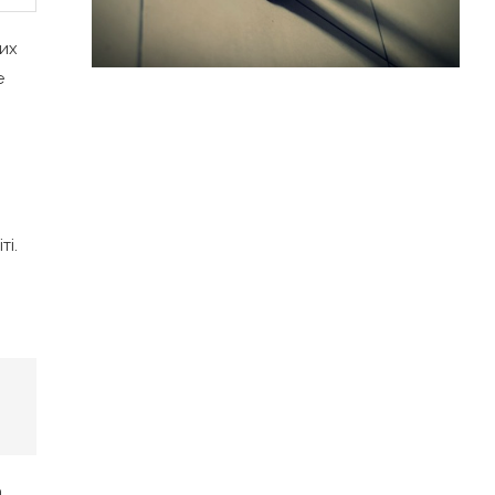
лих
е
ті.
а