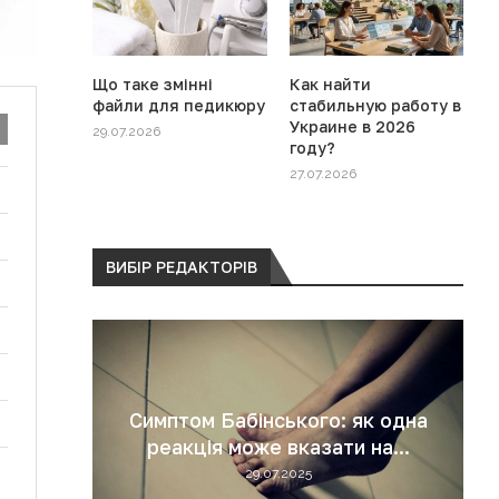
Що таке змінні
Как найти
файли для педикюру
стабильную работу в
Украине в 2026
29.07.2026
году?
27.07.2026
ВИБІР РЕДАКТОРІВ
й: як
Симптом Бабінського: як одна
мою
реакція може вказати на...
29.07.2025