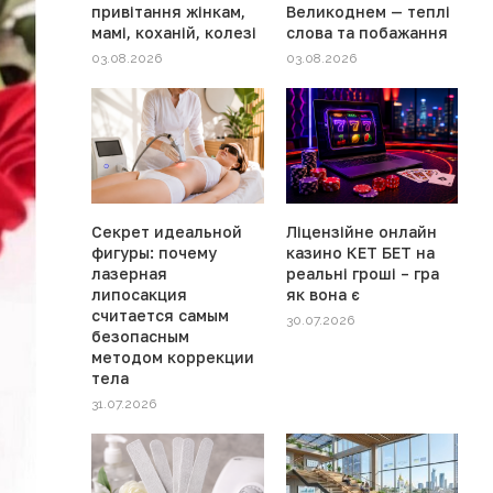
привітання жінкам,
Великоднем — теплі
мамі, коханій, колезі
слова та побажання
03.08.2026
03.08.2026
Секрет идеальной
Ліцензійне онлайн
фигуры: почему
казино КЕТ БЕТ на
лазерная
реальні гроші – гра
липосакция
як вона є
считается самым
30.07.2026
безопасным
методом коррекции
тела
31.07.2026