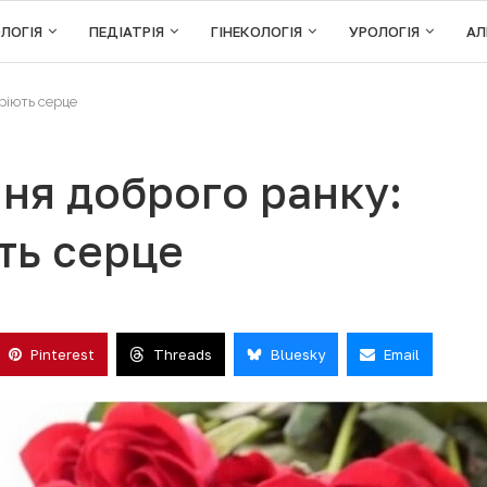
ЛОГІЯ
ПЕДІАТРІЯ
ГІНЕКОЛОГІЯ
УРОЛОГІЯ
АЛ
ріють серце
ня доброго ранку:
ють серце
Pinterest
Threads
Bluesky
Email