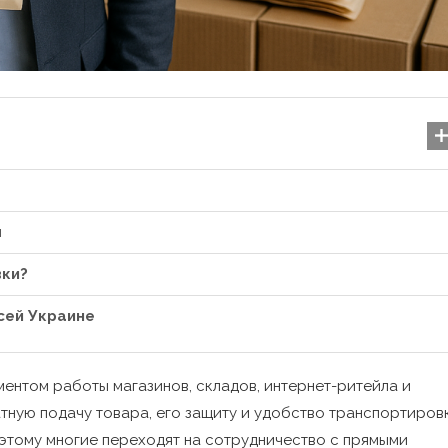
я
вки?
сей Украине
Гіперактивність у діте
ентом работы магазинов, складов, интернет-ритейла и
впоратися з пробле
ную подачу товара, его защиту и удобство транспортировк
29.07.2025
оэтому многие переходят на сотрудничество с прямыми