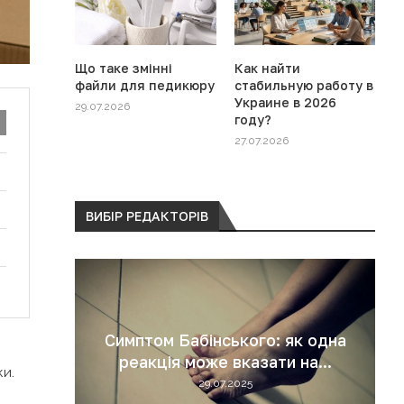
Що таке змінні
Как найти
файли для педикюру
стабильную работу в
Украине в 2026
29.07.2026
году?
27.07.2026
ВИБІР РЕДАКТОРІВ
й: як
Симптом Бабінського: як одна
мою
реакція може вказати на...
и.
29.07.2025