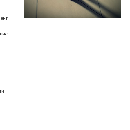
мент
ущие
ти