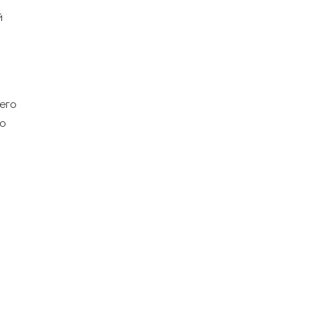
й
его
но