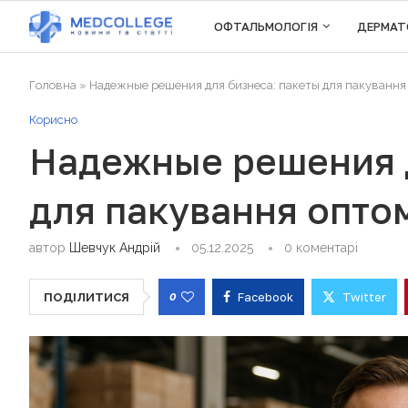
ОФТАЛЬМОЛОГІЯ
ДЕРМАТ
Головна
»
Надежные решения для бизнеса: пакеты для пакування
Корисно
Надежные решения д
для пакування опто
автор
Шевчук Андрій
05.12.2025
0 коментарі
0
Facebook
Twitter
ПОДІЛИТИСЯ