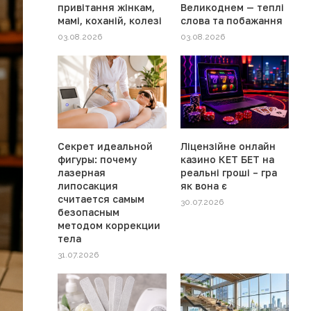
привітання жінкам,
Великоднем — теплі
мамі, коханій, колезі
слова та побажання
03.08.2026
03.08.2026
Секрет идеальной
Ліцензійне онлайн
фигуры: почему
казино КЕТ БЕТ на
лазерная
реальні гроші – гра
липосакция
як вона є
считается самым
30.07.2026
безопасным
методом коррекции
тела
31.07.2026