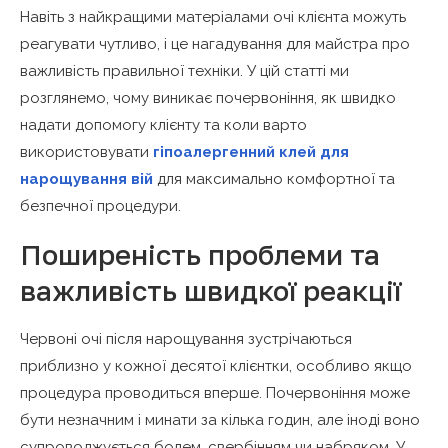
Навіть з найкращими матеріалами очі клієнта можуть
реагувати чутливо, і це нагадування для майстра про
важливість правильної техніки. У цій статті ми
розглянемо, чому виникає почервоніння, як швидко
надати допомогу клієнту та коли варто
використовувати
гіпоалергенний клей для
нарощування вій
для максимально комфортної та
безпечної процедури.
Поширеність проблеми та
важливість швидкої реакції
Червоні очі після нарощування зустрічаються
приблизно у кожної десятої клієнтки, особливо якщо
процедура проводиться вперше. Почервоніння може
бути незначним і минати за кілька годин, але іноді воно
супроводжується болем, свербінням чи набряком. У