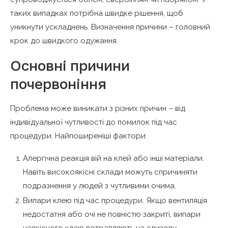
таких випадках потрібна швидке рішення, щоб
уникнути ускладнень. Визначення причини – головний
крок до швидкого одужання.
Основні причини
почервоніння
Проблема може виникати з різних причин – від
індивідуальної чутливості до помилок під час
процедури. Найпоширеніші фактори:
Алергічна реакція вій на клей або інші матеріали.
Навіть високоякісні склади можуть спричиняти
подразнення у людей з чутливими очима.
Випари клею під час процедури. Якщо вентиляція
недостатня або очі не повністю закриті, випари
неякісного клею потрапляють на слизову.