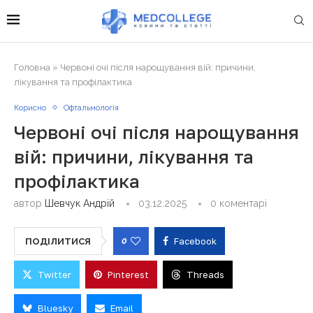
Головна
»
Червоні очі після нарощування вій: причини,
лікування та профілактика
Корисно
Офтальмологія
Червоні очі після нарощування
вій: причини, лікування та
профілактика
автор
Шевчук Андрій
03.12.2025
0 коментарі
0
Facebook
ПОДІЛИТИСЯ
Twitter
Pinterest
Threads
Bluesky
Email