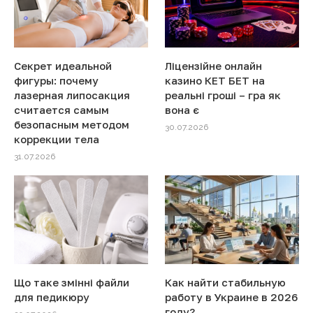
Секрет идеальной
Ліцензійне онлайн
фигуры: почему
казино КЕТ БЕТ на
лазерная липосакция
реальні гроші – гра як
считается самым
вона є
безопасным методом
30.07.2026
коррекции тела
31.07.2026
Що таке змінні файли
Как найти стабильную
для педикюру
работу в Украине в 2026
году?