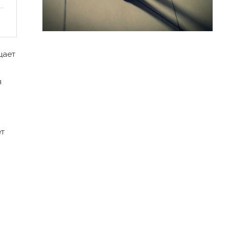
цает
я
ет