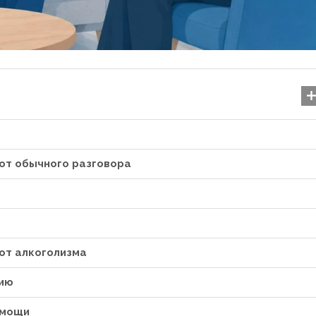
 от обычного разговора
от алкоголизма
Гіперактивність у діте
впоратися з пробле
нию
29.07.2025
омощи