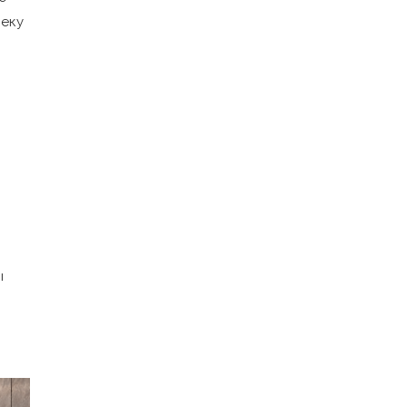
веку
ы