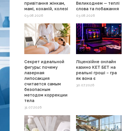
привітання жінкам,
Великоднем — теплі
мамі, коханій, колезі
слова та побажання
03.08.2026
03.08.2026
Секрет идеальной
Ліцензійне онлайн
фигуры: почему
казино КЕТ БЕТ на
лазерная
реальні гроші – гра
липосакция
як вона є
считается самым
30.07.2026
безопасным
методом коррекции
тела
31.07.2026