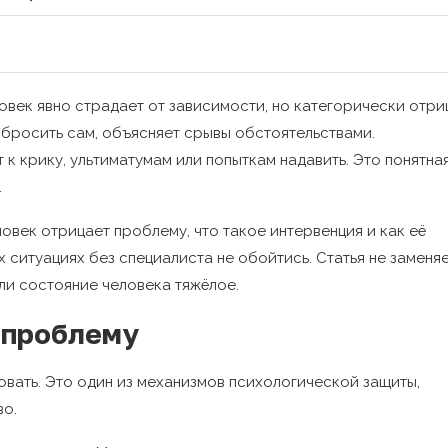
овек явно страдает от зависимости, но категорически отри
 бросить сам, объясняет срывы обстоятельствами.
к крику, ультиматумам или попыткам надавить. Это понятна
.
овек отрицает проблему, что такое интервенция и как её
х ситуациях без специалиста не обойтись. Статья не заменя
ли состояние человека тяжёлое.
 проблему
овать. Это один из механизмов психологической защиты,
во.