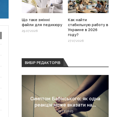
Що таке змінні
Как найти
файли для педикюру
стабильную работу в
Украине в 2026
29.07.2026
году?
27.07.2026
ВИБІР РЕДАКТОРІВ
й: як
Симптом Бабінського: як одна
мою
реакція може вказати на...
29.07.2025