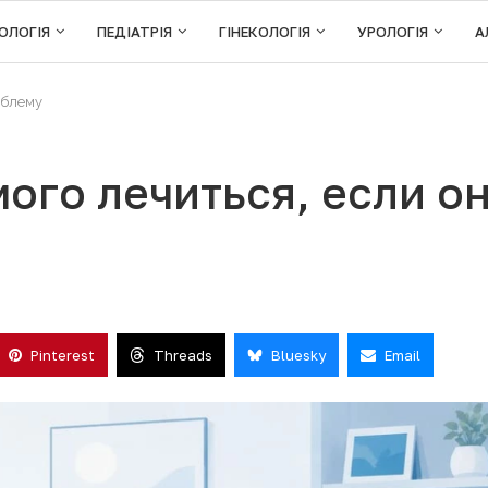
ОЛОГІЯ
ПЕДІАТРІЯ
ГІНЕКОЛОГІЯ
УРОЛОГІЯ
А
облему
ого лечиться, если о
Pinterest
Threads
Bluesky
Email