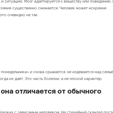
 и ситуацию. Мозг адаптируется к веществу или поведению, 
ояния существенно снижается. Человек может искренне
это очевидно не так.
 понедельника» и снова срывается, не издевается над семьё
огда их даёт. Это часть болезни, а не плохой характер.
 она отличается от обычного
лизких с зависимым человеком. Не стихийный скандал посл