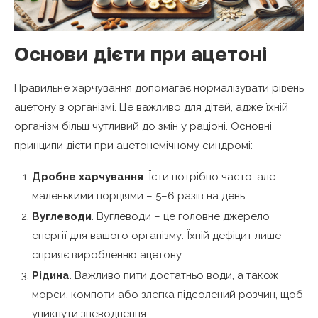
Основи дієти при ацетоні
Правильне харчування допомагає нормалізувати рівень
ацетону в організмі. Це важливо для дітей, адже їхній
організм більш чутливий до змін у раціоні. Основні
принципи дієти при ацетонемічному синдромі:
Дробне харчування
. Їсти потрібно часто, але
маленькими порціями – 5–6 разів на день.
Вуглеводи
. Вуглеводи – це головне джерело
енергії для вашого організму. Їхній дефіцит лише
сприяє виробленню ацетону.
Рідина
. Важливо пити достатньо води, а також
морси, компоти або злегка підсолений розчин, щоб
уникнути зневоднення.