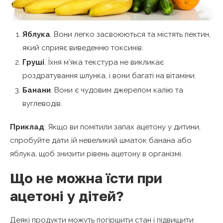
Яблука
. Вони легко засвоюються та містять пектин,
який сприяє виведенню токсинів.
Груші
. Їхня м’яка текстура не викликає
роздратування шлунка, і вони багаті на вітаміни.
Банани
. Вони є чудовим джерелом калію та
вуглеводів.
Приклад
: Якщо ви помітили запах ацетону у дитини,
спробуйте дати їй невеликий шматок банана або
яблука, щоб знизити рівень ацетону в організмі.
Що не можна їсти при
ацетоні у дітей?
Деякі продукти можуть погіршити стан і підвищити