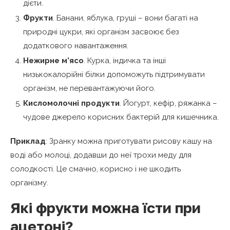
дієти.
Фрукти
. Банани, яблука, груші – вони багаті на
природні цукри, які організм засвоює без
додаткового навантаження.
Нежирне м’ясо
. Курка, індичка та інші
низькокалорійні білки допоможуть підтримувати
організм, не перевантажуючи його.
Кисломолочні продукти
. Йогурт, кефір, ряжанка –
чудове джерело корисних бактерій для кишечника.
Приклад
: Зранку можна приготувати рисову кашу на
воді або молоці, додавши до неї трохи меду для
солодкості. Це смачно, корисно і не шкодить
організму.
Які фрукти можна їсти при
ацетоні?