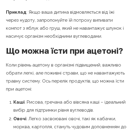
Приклад
: Якщо ваша дитина відмовляється від їжі
через нудоту, запропонуйте їй потроху випивати
компот з яблук або груш, який не навантажує шлунок і
насичує організм необхідними вуглеводами.
Що можна їсти при ацетоні?
Коли рівень ацетону в організмі підвищений, важливо
обрати легкі, але поживні страви, що не навантажують
травну систему. Ось перелік продуктів, що можна їсти
при ацетоні:
Каші
. Рисова, гречана або вівсяна каші – ідеальний
вибір для підтримки рівня вуглеводів.
Овочі
. Легко засвоювані овочі, такі як кабачки,
морква, картопля, стануть чудовим доповненням до