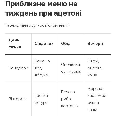
Приблизне меню на
тиждень при ацетоні
Таблиця для зручності сприйняття:
День
Сніданок
Обід
Вечеря
тижня
Каша на
Овочі,
Овочевий
Понеділок
воді,
рисова
суп, курка
яблуко
каша
Морква,
Печена
Гречка,
кисломол
Вівторок
риба,
йогурт
очний
картопля
напій