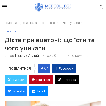
Головна
»
Дієта при ацетоні: що їсти та чого уникати
Педіатрія
Дієта при ацетоні: що їсти та
чого уникати
автор
Шевчук Андрій
02.08.2025
0 коментарі
0
Facebook
ПОДІЛИТИСЯ
Twitter
Pinterest
Threads
Bluesky
Email