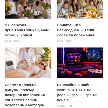
З 8 березня —
Привітання з
привітання жінкам, мамі,
Великоднем — теплі
коханій, колезі
слова та побажання
03.08.2026
03.08.2026
Секрет идеальной
Ліцензійне онлайн
фигуры: почему
казино КЕТ БЕТ на
лазерная липосакция
реальні гроші – гра як
считается самым
вона є
безопасным методом
30.07.2026