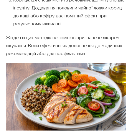
Кориця. Ця спеція містить речовини, що імітують дію
інсуліну. Додавання половини чайної ложки кориці
до каші або кефіру дає помітний ефект при
регулярному вживанні.
Жоден із цих методів не замінює призначене лікарем
лікування. Вони ефективні як доповнення до медичних
рекомендацій або для профілактики.