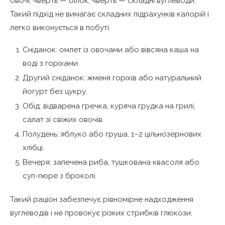
овочі, чверть — білок, чверть — складні вуглеводи.
Такий підхід не вимагає складних підрахунків калорій і
легко виконується в побуті.
Сніданок: омлет із овочами або вівсяна каша на
воді з горіхами.
Другий сніданок: жменя горіхів або натуральний
йогурт без цукру.
Обід: відварена гречка, куряча грудка на грилі,
салат зі свіжих овочів.
Полудень: яблуко або груша, 1–2 цільнозернових
хлібці.
Вечеря: запечена риба, тушкована квасоля або
суп-пюре з броколі.
Такий раціон забезпечує рівномірне надходження
вуглеводів і не провокує різких стрибків глюкози.