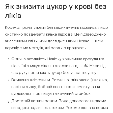
Як знизити цукор у крові без
ліків
Корекція рівня глікемії без медикаментів можлива, якщо
системно поєднувати кілька підходів. Це підтверджено
численними клінічними дослідженнями. Нижче — вісім
перевірених методів, які реально працюють.
Фізична активність. Навіть 30-хвилинна прогулянка
після їжі знижує рівень глюкози на 15–20%. М’язи під
час руху поглинають цукор без участі інсуліну.
Вживання клітковини. Розчинна клітковина (вівсянка,
насіння льону, бобові) сповільнює всмоктування
вуглеводів і пом’якшує глікемічний стрибок.
Достатній питний режим. Вода допомагає нирками
виводити надлишок глюкози. Рекомендована норма