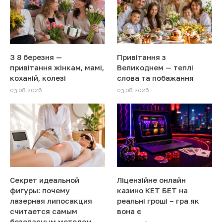
З 8 березня —
Привітання з
привітання жінкам, мамі,
Великоднем — теплі
коханій, колезі
слова та побажання
03.08.2026
03.08.2026
Секрет идеальной
Ліцензійне онлайн
фигуры: почему
казино КЕТ БЕТ на
лазерная липосакция
реальні гроші – гра як
считается самым
вона є
безопасным методом