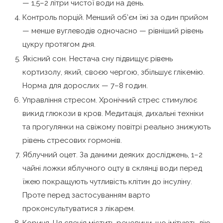
— 1,5–2 літри чистої води на день.
Контроль порцій. Менший об’єм їжі за один прийом
— менше вуглеводів одночасно — рівніший рівень
цукру протягом дня.
Якісний сон. Нестача сну підвищує рівень
кортизолу, який, своєю чергою, збільшує глікемію.
Норма для дорослих — 7–8 годин.
Управління стресом. Хронічний стрес стимулює
викид глюкози в кров. Медитація, дихальні техніки
та прогулянки на свіжому повітрі реально знижують
рівень стресових гормонів.
Яблучний оцет. За даними деяких досліджень, 1–2
чайні ложки яблучного оцту в склянці води перед
їжею покращують чутливість клітин до інсуліну.
Проте перед застосуванням варто
проконсультуватися з лікарем.