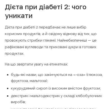
Дієта при діабеті 2: чого
уникати
Дієта при діабеті 2 передбачає не лише вибір
корисних продуктів, а й свідому відмову від тих, що
провокують стрибки глікемії. Найнебезпечніші — це
рафіновані вуглеводи та приховані цукри в готових
продуктах.
На що звертати увагу на етикетках:
будь-які назви, що закінчуються на «-оза» (глюкоза,
фруктоза, мальтоза);
кукурудзяний сироп із високим вмістом фруктози;
декстрин і мальтодекстрин у складі хлібобулочних
виробів;