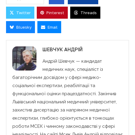
Twitter
Pinterest
Threads
Bluesky
Email
ШЕВЧУК АНДРІЙ
Андрій Шевчук — кандидат
медичних наук, спеціаліст із
багаторічним досвідом у сфері медико-
соціальної експертизи, реабілітації та
функціональної оцінки працездатності. Закінчив
Львівський національний медичний університет,
захистив дисертацію за напрямом медичної
експертизи, глибоко орієнтується в тонкощах
роботи МСЕК і чинному законодавстві у сфері
інвалідності. На сайті Мсек Львів Андрій відповідає