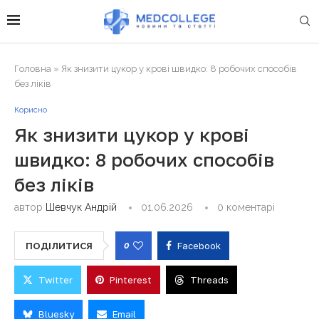
Головна
»
Як знизити цукор у крові швидко: 8 робочих способів
без ліків
Корисно
Як знизити цукор у крові
швидко: 8 робочих способів
без ліків
автор
Шевчук Андрій
01.06.2026
0 коментарі
0
Facebook
ПОДІЛИТИСЯ
Twitter
Pinterest
Threads
Bluesky
Email