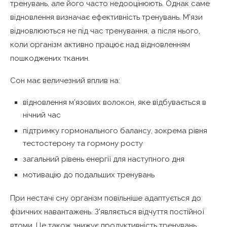
тренувань, але його часто недооцінюють. Однак саме
відновлення визначає ефективність тренувань. М’язи
відновлюються не під час тренування, а після нього,
коли організм активно працює над відновленням
пошкоджених тканин.
Сон має величезний вплив на:
відновлення м’язових волокон, яке відбувається в
нічний час
підтримку гормонального балансу, зокрема рівня
тестостерону та гормону росту
загальний рівень енергії для наступного дня
мотивацію до подальших тренувань
При нестачі сну організм повільніше адаптується до
фізичних навантажень. З’являється відчуття постійної
втоми. Це також знижує продуктивність тренувань.