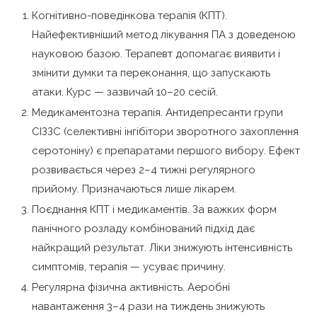
Когнітивно-поведінкова терапія (КПТ).
Найефективніший метод лікування ПА з доведеною
науковою базою. Терапевт допомагає виявити і
змінити думки та переконання, що запускають
атаки. Курс — зазвичай 10–20 сесій.
Медикаментозна терапія. Антидепресанти групи
СІЗЗС (селективні інгібітори зворотного захоплення
серотоніну) є препаратами першого вибору. Ефект
розвивається через 2–4 тижні регулярного
прийому. Призначаються лише лікарем.
Поєднання КПТ і медикаментів. За важких форм
панічного розладу комбінований підхід дає
найкращий результат. Ліки знижують інтенсивність
симптомів, терапія — усуває причину.
Регулярна фізична активність. Аеробні
навантаження 3–4 рази на тиждень знижують