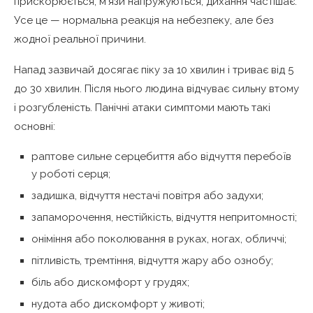
прискорюється, м’язи напружуються, дихання частішає.
Усе це — нормальна реакція на небезпеку, але без
жодної реальної причини.
Напад зазвичай досягає піку за 10 хвилин і триває від 5
до 30 хвилин. Після нього людина відчуває сильну втому
і розгубленість. Панічні атаки симптоми мають такі
основні:
раптове сильне серцебиття або відчуття перебоїв
у роботі серця;
задишка, відчуття нестачі повітря або задухи;
запаморочення, нестійкість, відчуття непритомності;
оніміння або поколювання в руках, ногах, обличчі;
пітливість, тремтіння, відчуття жару або ознобу;
біль або дискомфорт у грудях;
нудота або дискомфорт у животі;