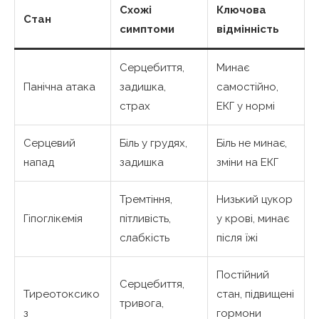
Схожі
Ключова
Стан
симптоми
відмінність
Серцебиття,
Минає
Панічна атака
задишка,
самостійно,
страх
ЕКГ у нормі
Серцевий
Біль у грудях,
Біль не минає,
напад
задишка
зміни на ЕКГ
Тремтіння,
Низький цукор
Гіпоглікемія
пітливість,
у крові, минає
слабкість
після їжі
Постійний
Серцебиття,
Тиреотоксико
стан, підвищені
тривога,
з
гормони