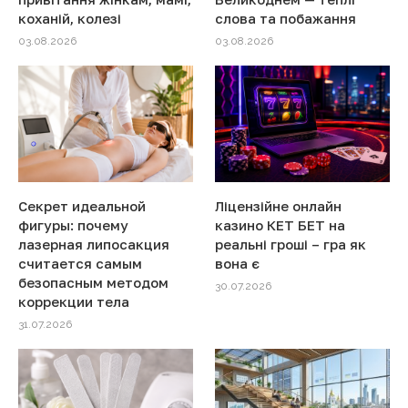
коханій, колезі
слова та побажання
03.08.2026
03.08.2026
Секрет идеальной
Ліцензійне онлайн
фигуры: почему
казино КЕТ БЕТ на
лазерная липосакция
реальні гроші – гра як
считается самым
вона є
безопасным методом
30.07.2026
коррекции тела
31.07.2026