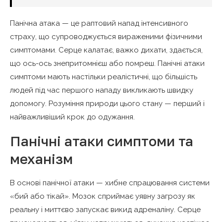
Панічна атака — це раптовий напад інтенсивного
страху, що супроводжується вираженими фізичними
симптомами. Серце калатає, важко дихати, здається,
що ось-ось знепритомнієш або помреш. Панічні атаки
симптоми мають настільки реалістичні, що більшість
людей під час першого нападу викликають швидку
допомогу. Розуміння природи цього стану — перший і
найважливіший крок до одужання.
Панічні атаки симптоми та
механізм
В основі панічної атаки — хибне спрацювання системи
«бий або тікай». Мозок сприймає уявну загрозу як
реальну і миттєво запускає викид адреналіну. Серце