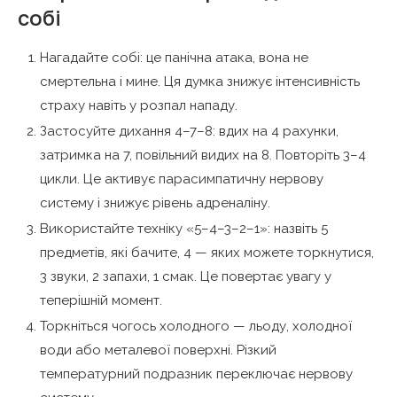
собі
Нагадайте собі: це панічна атака, вона не
смертельна і мине. Ця думка знижує інтенсивність
страху навіть у розпал нападу.
Застосуйте дихання 4–7–8: вдих на 4 рахунки,
затримка на 7, повільний видих на 8. Повторіть 3–4
цикли. Це активує парасимпатичну нервову
систему і знижує рівень адреналіну.
Використайте техніку «5–4–3–2–1»: назвіть 5
предметів, які бачите, 4 — яких можете торкнутися,
3 звуки, 2 запахи, 1 смак. Це повертає увагу у
теперішній момент.
Торкніться чогось холодного — льоду, холодної
води або металевої поверхні. Різкий
температурний подразник переключає нервову