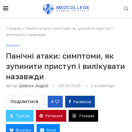
Головна
»
Панічні атаки: симптоми, як зупинити приступ і
вилікувати назавжди
Корисно
Панічні атаки: симптоми, як
зупинити приступ і вилікувати
назавжди
автор
Шевчук Андрій
08.06.2026
0 коментарі
0
Facebook
ПОДІЛИТИСЯ
Twitter
Pinterest
Threads
Bluesky
Email