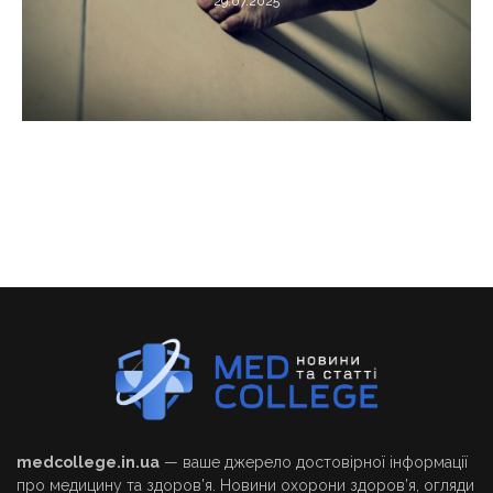
29.07.2025
medcollege.in.ua
— ваше джерело достовірної інформації
про медицину та здоров’я. Новини охорони здоров’я, огляди