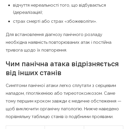
відчуття нереальності того, що відбувається
(дереалізація);
страх смерті або страх «збожеволіти».
Для встановлення діагнозу панічного розладу
необхідна наявність повторюваних атак і постійна
тривога щодо їх повторення.
Чим панічна атака відрізняється
від інших станів
Симптоми панічної атаки легко сплутати з серцевим
нападом, гіпоглікемією або тиреотоксикозом. Саме
тому першим кроком завжди є медичне обстеження —
щоб виключити органічну патологію. Нижче наведено
порівняльну таблицю станів із подібними проявами.