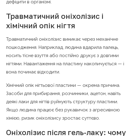
дефіцити в організмі.
Травматичний оніхолізис і
хімічний опік нігтя
Травматичний оніхолізис виникає через механічне
пошкодження. Наприклад, людина вдарила палець,
носить тісне взуття або постійно друкує з довгими
нігтями. Навантаження на пластину накопичується — і
вона починає відходити.
Хімічний опік нігтьової пластини — окрема причина.
Засоби для прибирання, розчинники, ацетон, навіть
деякі лаки для нігтів руйнують структуру пластини.
Якщо людина працює без рукавичок з агресивною
хімією, ризик оніхолізису зростає суттєво.
Оніхолізис після гель-лаку: чому