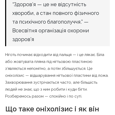
“Здоров’я — це не відсутність
хвороби, а стан повного фізичного
та психічного благополуччя.” —
Всесвітня організація охорони
здоров’я
Ніготь починає відходити від пальця — і це лякає. Біла
або жовтувата пляма під нігтьовою пластиною
з’являється непомітно, а потім збільшується. Це
оніхолізис — відшарування нігтьової пластини від ложа.
Захворювання зустрічається часто, але більшість
людей не знає, що з ним робити і куди бігти.
Розберемось разом — спокійно і по суті.
Що таке оніхолізис і як він