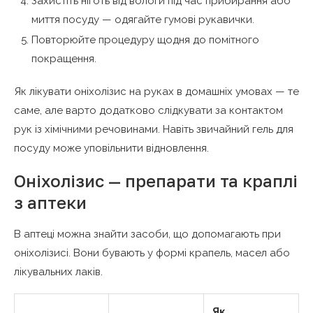
Захистіть ніготь від вологи під час прибирання або
миття посуду — одягайте гумові рукавички.
Повторюйте процедуру щодня до помітного
покращення.
Як лікувати оніхолізис на руках в домашніх умовах — те
саме, але варто додатково слідкувати за контактом
рук із хімічними речовинами. Навіть звичайний гель для
посуду може уповільнити відновлення.
Оніхолізис — препарати та краплі
з аптеки
В аптеці можна знайти засоби, що допомагають при
оніхолізисі. Вони бувають у формі крапель, масел або
лікувальних лаків.
Як