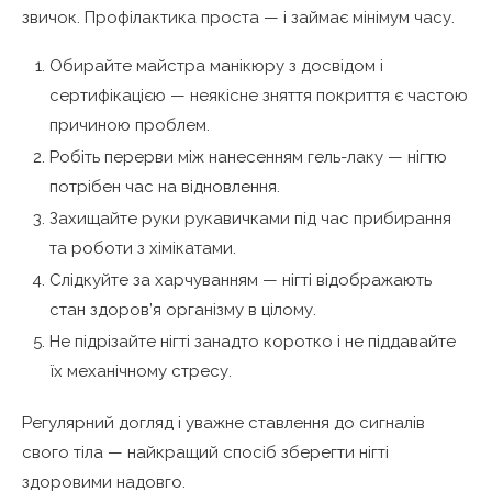
звичок. Профілактика проста — і займає мінімум часу.
Обирайте майстра манікюру з досвідом і
сертифікацією — неякісне зняття покриття є частою
причиною проблем.
Робіть перерви між нанесенням гель-лаку — нігтю
потрібен час на відновлення.
Захищайте руки рукавичками під час прибирання
та роботи з хімікатами.
Слідкуйте за харчуванням — нігті відображають
стан здоров’я організму в цілому.
Не підрізайте нігті занадто коротко і не піддавайте
їх механічному стресу.
Регулярний догляд і уважне ставлення до сигналів
свого тіла — найкращий спосіб зберегти нігті
здоровими надовго.