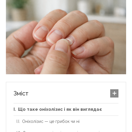
Зміст
Що таке оніхолізис і як він виглядає
Оніхолізис — це грибок чи ні