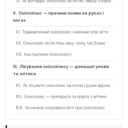
Як виглядає оніхолізис на нігтях: перші ознаки
Оніхолізис — причини появи на руках і
ногах
Травматичний оніхолізис і хімічний опік нігтя
Оніхолізис після гель-лаку: чому так буває
Інші причини оніхолізису
Лікування оніхолізису — домашні умови
та аптека
Як лікувати оніхолізис на ногах і руках вдома
Оніхолізис — препарати та краплі з аптеки
Чи можна покривати нігті при оніхолізисі
Профілактика та догляд за нігтями