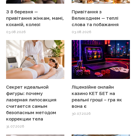
З 8 березня —
Привітання з
привітання жінкам, мамі,
Великоднем — теплі
коханій, колезі
слова та побажання
03.08.2026
03.08.2026
Секрет идеальной
Ліцензійне онлайн
фигуры: почему
казино КЕТ БЕТ на
лазерная липосакция
реальні гроші – гра як
считается самым
вона є
безопасным методом
30.07.2026
коррекции тела
31.07.2026