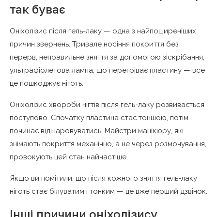
так буває
Оніхолізис після гель-лаку — одна з найпоширеніших
причин звернень. Тривале носіння покриття без
перерв, неправильне зняття за допомогою зіскрібання,
ультрафіолетова лампа, що перегріває пластину — все
це пошкоджує ніготь.
Оніхолізис хвороби нігтів після гель-лаку розвивається
поступово. Спочатку пластина стає тоншою, потім
починає відшаровуватись. Майстри манікюру, які
знімають покриття механічно, а не через розмочування,
провокують цей стан найчастіше.
Якщо ви помітили, що після кожного зняття гель-лаку
ніготь стає білуватим і тонким — це вже перший дзвінок.
Інші причини оніхолізису