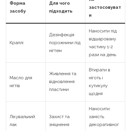
Форма
Для чого
застосовуват
засобу
підходить
и
Наносити під
Дезінфекція
відшаровану
Краплі
порожнини під
частину 1-2
нігтем
рази на день
Втирати в
Живлення та
Масло для
ніготь і
відновлення
нігтів
кутикулу
пластини
щодня
Наносити
Лікувальний
Захист та
замість
лак
зміцнення
декоративног