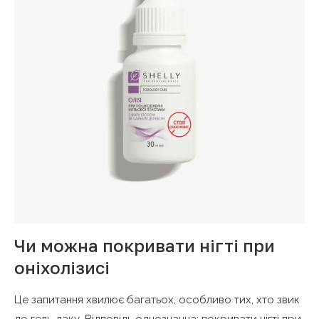
Чи можна покривати нігті при
оніхолізисі
Це запитання хвилює багатьох, особливо тих, хто звик
до гель-лаку. Відповідь однозначна: покривати нігті при