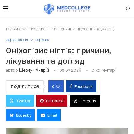
Головна
»
Оніхолізис нігтів: причини, лікування та догляд
Дерматологія
Корисно
Оніхолізис нігтів: причини,
лікування та догляд
автор
Шевчук Андрій
09.03.2026
0 коментарі
0
Facebook
ПОДІЛИТИСЯ
Twitter
Pinterest
Threads
Bluesky
Email