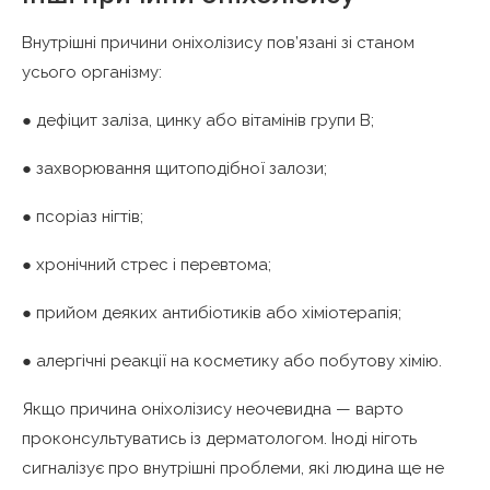
Внутрішні причини оніхолізису пов’язані зі станом
усього організму:
● дефіцит заліза, цинку або вітамінів групи В;
● захворювання щитоподібної залози;
● псоріаз нігтів;
● хронічний стрес і перевтома;
● прийом деяких антибіотиків або хіміотерапія;
● алергічні реакції на косметику або побутову хімію.
Якщо причина оніхолізису неочевидна — варто
проконсультуватись із дерматологом. Іноді ніготь
сигналізує про внутрішні проблеми, які людина ще не