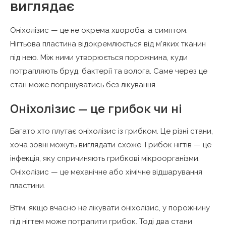
виглядає
Оніхолізис — це не окрема хвороба, а симптом.
Нігтьова пластина відокремлюється від м’яких тканин
під нею. Між ними утворюється порожнина, куди
потрапляють бруд, бактерії та волога. Саме через це
стан може погіршуватись без лікування.
Оніхолізис — це грибок чи ні
Багато хто плутає оніхолізис із грибком. Це різні стани,
хоча зовні можуть виглядати схоже. Грибок нігтів — це
інфекція, яку спричиняють грибкові мікроорганізми.
Оніхолізис — це механічне або хімічне відшарування
пластини.
Втім, якщо вчасно не лікувати оніхолізис, у порожнину
під нігтем може потрапити грибок. Тоді два стани