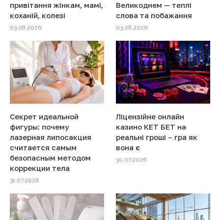
привітання жінкам, мамі,
Великоднем — теплі
коханій, колезі
слова та побажання
03.08.2026
03.08.2026
Секрет идеальной
Ліцензійне онлайн
фигуры: почему
казино КЕТ БЕТ на
лазерная липосакция
реальні гроші – гра як
считается самым
вона є
безопасным методом
30.07.2026
коррекции тела
31.07.2026