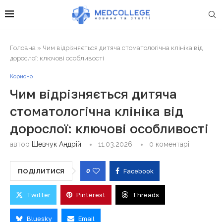
Головна
»
Чим відрізняється дитяча стоматологічна клініка від
дорослої: ключові особливості
Корисно
Чим відрізняється дитяча
стоматологічна клініка від
дорослої: ключові особливості
автор
Шевчук Андрій
11.03.2026
0 коментарі
0
Facebook
ПОДІЛИТИСЯ
Twitter
Pinterest
Threads
Bluesky
Email