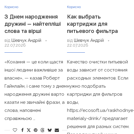
Корисно
Корисно
З Днем народження
Как выбрать
дружині — найтепліші
картриджи для
слова та вірші
питьевого фильтра
від
Шевчук Андрій
від
Шевчук Андрій
22.07.2026
22.07.2026
«Кохання — це коли щастя
Качество очистки питьевой
іншої людини важливіше за
воды зависит от состояния
власне», — казав Роберт
расходных элементов. Если
Гайнлайн, і саме тому з днем
нужно подобрать
народження дружині варто
картриджи для фильтров
казати не звичайні фрази, а
воды,
слова, наповнені
https://ecosoft.ua/raskhodnye
справжньою …
materialy-drink/ предлагает
решения для разных систем.