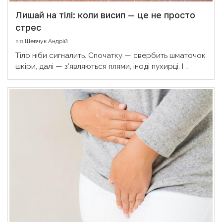
Лишай на тілі: коли висип — це не просто
стрес
від
Шевчук Андрій
Тіло ніби сигналить. Спочатку — свербить шматочок
шкіри, далі — з’являються плями, іноді пухирці. І …