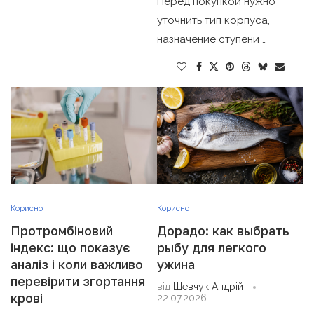
Перед покупкой нужно
уточнить тип корпуса,
назначение ступени …
Корисно
Корисно
Протромбіновий
Дорадо: как выбрать
індекс: що показує
рыбу для легкого
аналіз і коли важливо
ужина
перевірити згортання
від
Шевчук Андрій
крові
22.07.2026