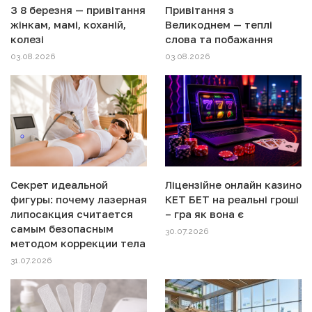
З 8 березня — привітання
Привітання з
жінкам, мамі, коханій,
Великоднем — теплі
колезі
слова та побажання
03.08.2026
03.08.2026
Секрет идеальной
Ліцензійне онлайн казино
фигуры: почему лазерная
КЕТ БЕТ на реальні гроші
липосакция считается
– гра як вона є
самым безопасным
30.07.2026
методом коррекции тела
31.07.2026