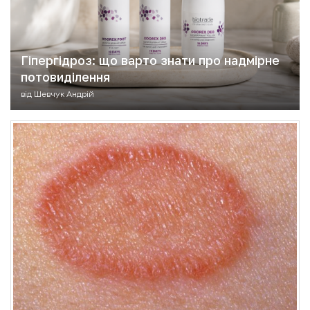
Гіпергідроз: що варто знати про надмірне
потовиділення
від
Шевчук Андрій