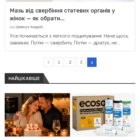
Мазь від свербіння статевих органів у
жінок — як обрати...
від
Шевчук Андрій
Усе починається з легкого пощипування. Наче щось
заважає. Потім — свербить. Потім — дратує, не …
1
2
3
4
НАЙЦІКАВІШЕ