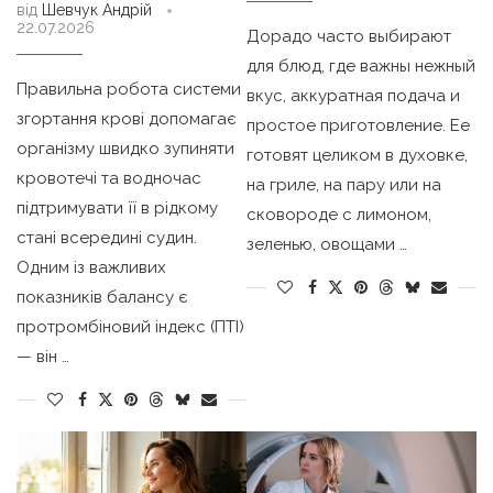
від
Шевчук Андрій
22.07.2026
Дорадо часто выбирают
для блюд, где важны нежный
Правильна робота системи
вкус, аккуратная подача и
згортання крові допомагає
простое приготовление. Ее
організму швидко зупиняти
готовят целиком в духовке,
кровотечі та водночас
на гриле, на пару или на
підтримувати її в рідкому
сковороде с лимоном,
стані всередині судин.
зеленью, овощами …
Одним із важливих
показників балансу є
протромбіновий індекс (ПТІ)
— він …