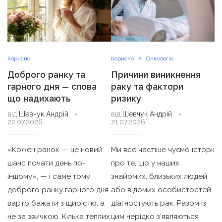
Корисно
Корисно
Онкологія
Доброго ранку та
Причини виникнення
гарного дня — слова
раку та фактори
що надихають
ризику
від
Шевчук Андрій
від
Шевчук Андрій
22.07.2026
21.07.2026
«Кожен ранок — це новий
Ми все частіше чуємо історії
шанс почати день по-
про те, що у наших
іншому», — і саме тому
знайомих, близьких людей
доброго ранку гарного дня
або відомих особистостей
варто бажати з щирістю, а
діагностують рак. Разом із
не за звичкою. Кілька теплих
цим нерідко з’являються